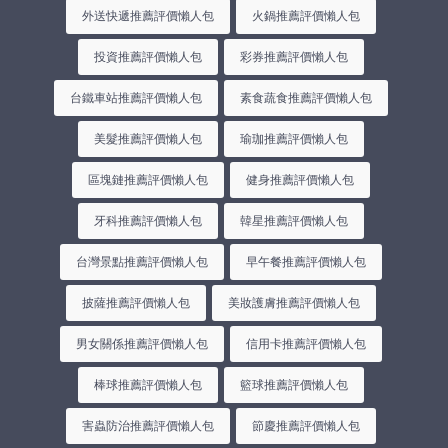
外送快遞推薦評價懶人包
火鍋推薦評價懶人包
投資推薦評價懶人包
彩券推薦評價懶人包
台鐵車站推薦評價懶人包
素食蔬食推薦評價懶人包
美髮推薦評價懶人包
瑜珈推薦評價懶人包
區塊鏈推薦評價懶人包
健身推薦評價懶人包
牙科推薦評價懶人包
韓星推薦評價懶人包
台灣景點推薦評價懶人包
早午餐推薦評價懶人包
披薩推薦評價懶人包
美妝護膚推薦評價懶人包
男女關係推薦評價懶人包
信用卡推薦評價懶人包
棒球推薦評價懶人包
籃球推薦評價懶人包
害蟲防治推薦評價懶人包
節慶推薦評價懶人包