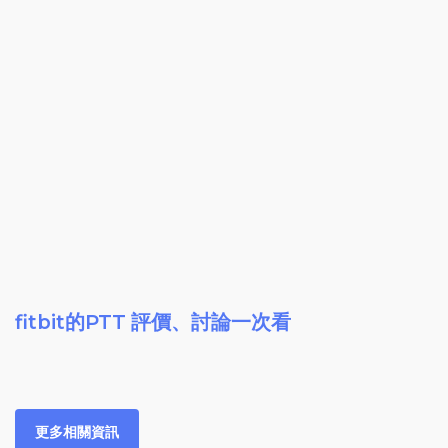
fitbit的PTT 評價、討論一次看
更多相關資訊